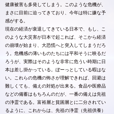
健康被害も多発してしまう。このような危機が、
まさに目前に迫ってきており、今年は特に嫌な予
感がする。
現在の経済が衰退してきている日本で、もし、こ
のような大災害が日本で起これば、そこから経済
の崩壊が始まり、大恐慌へと突入してしまうだろ
う。危機感の薄いものたちには平和そうに映るだ
ろうが、実際はそのような非常に危うい時期に日
本は差し掛かっている。ぼーっとしている暇はな
い。これらの危機の怖さが理解できれば、回避は
難しくても、備えの対処が出来る。食品や医療品
などの備蓄はもちろんのだが、一番の備えは先祖
の浄霊である。富裕層と貧困層とに二分されてい
るように、これからは、先祖の浄霊（先祖供養）