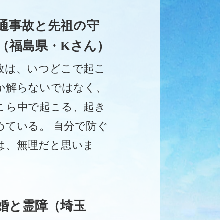
通事故と先祖の守
（福島県・Kさん）
故は、いつどこで起こ
か解らないではなく、
こら中で起こる、起き
めている。 自分で防ぐ
は、無理だと思いま
。 見えない部分は、先
頼みしか無いと思って
ます。
婚と霊障（埼玉