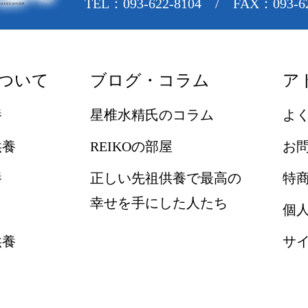
TEL：093-622-8104 / FAX：093-62
ついて
ブログ・コラム
ア
養
星椎水精氏のコラム
よ
供養
REIKOの部屋
お
養
正しい先祖供養で最高の
特
幸せを手にした人たち
個
供養
サ