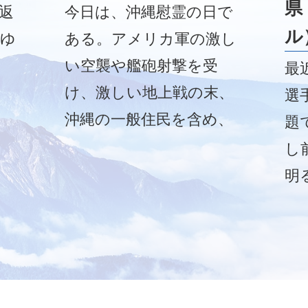
県
返
今日は、沖縄慰霊の日で
ル
てゆ
ある。アメリカ軍の激し
い空襲や艦砲射撃を受
最
け、激しい地上戦の末、
選
沖縄の一般住民を含め、
題
約２０万人が亡くなって
し
いる。
明
が
に
ス
し