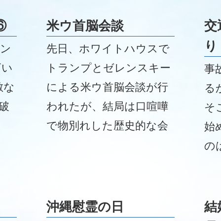
⑥
米ウ首脳会談
交
り
レン
先日、ホワイトハウスで
ざい
トランプとゼレンスキー
事
敵な
による米ウ首脳会談が行
る
破
われたが、結局は口喧嘩
そ
ま
で物別れした歴史的な会
始
思い
談となった。
の
す
祖
い
沖縄慰霊の日
結