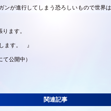
ガンが進行してしまう恐ろしいもので世界は
張ります。
します。 』
にて公開中）
関連記事