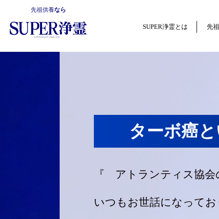
先祖供養
なら
SUPER浄霊とは
先
ターボ癌と
『 アトランティス協会
いつもお世話になってお