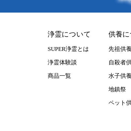
浄霊について
供養に
SUPER浄霊とは
先祖供
浄霊体験談
自殺者
商品一覧
水子供
地鎮祭
ペット