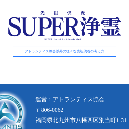
アトランティス教会以外の様々な先祖供養の考え方
運営：アトランティス協会
〒806-0062
福岡県北九州市八幡西区別当町1-31