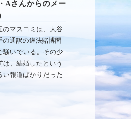
・Aさんからのメー
）
近のマスコミは、大谷
手の通訳の違法賭博問
で騒いでいる。その少
前は、結婚したという
るい報道ばかりだった
、結婚の発表後は、急
このような悪いニュー
が台頭し汚点がついて
まった。