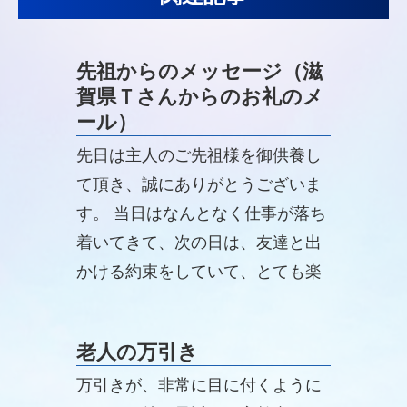
先祖からのメッセージ（滋
賀県Ｔさんからのお礼のメ
ール）
先日は主人のご先祖様を御供養し
て頂き、誠にありがとうございま
す。 当日はなんとなく仕事が落ち
着いてきて、次の日は、友達と出
かける約束をしていて、とても楽
しい一日を過ごす事ができまし
た。「ご先祖様のお礼だな！」と
老人の万引き
思いました。
万引きが、非常に目に付くように