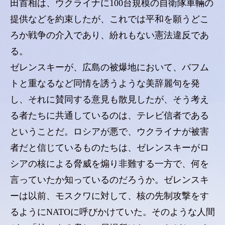
田首相は、ウクライナに100台規模の自衛隊車輛の
提供などを約束したが、これでは平和を願うどこ
ろか戦争の介入であり、紛れもない憲法違反であ
る。
ゼレンスキーが、広島の被爆地において、バフム
トと重なるなど同情を誘うような美辞麗句を発
し、それに賛同する意見も散見したが、そう考え
る者たちに共通しているのは、テレビ信者である
ということだ。ロシアが悪で、ウクライナが被害
者だと信じているものたちは、ゼレンスキーがロ
シアの核による脅威を煽り非難する一方で、何を
言っていたか知っているのだろうか。ゼレンスキ
ーは以前、モスクワに対して、核の先制攻撃をす
るようにNATOに呼びかけていた。そのような人間