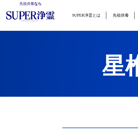
先祖供養
なら
SUPER浄霊とは
先祖供養
星