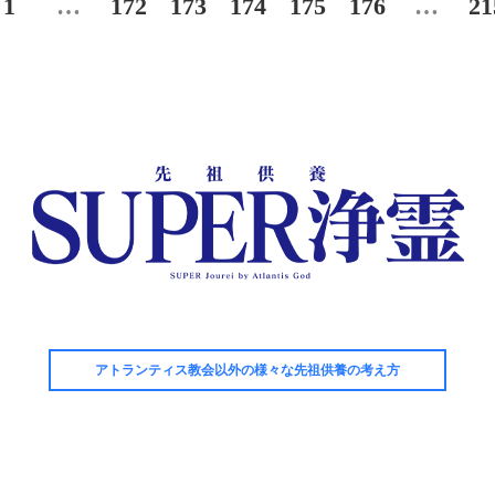
1
…
172
173
174
175
176
…
21
アトランティス教会以外の様々な先祖供養の考え方