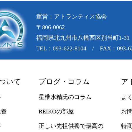
運営：アトランティス協会
〒806-0062
福岡県北九州市八幡西区別当町1-31
TEL：093-622-8104 / FAX：093-62
ついて
ブログ・コラム
ア
養
星椎水精氏のコラム
よ
供養
REIKOの部屋
お
養
正しい先祖供養で最高の
特