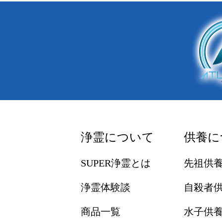
浄霊について
供養に
SUPER浄霊とは
先祖供
浄霊体験談
自殺者
商品一覧
水子供