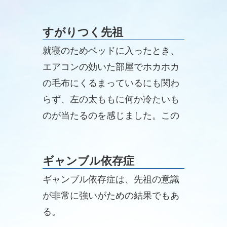
すがりつく先祖
就寝のためベッドに入ったとき、
エアコンの効いた部屋でホカホカ
の毛布にくるまっているにも関わ
らず、左の太ももに何か冷たいも
のが当たるのを感じました。この
現象は「幼い子供の霊が冷たい小
さな手で左の太ももをペタペタと
ギャンブル依存症
触っている」と以前に星椎先生が
ギャンブル依存症は、先祖の意識
述べられたのを思い出しました。
が非常に強いがための結果でもあ
る。