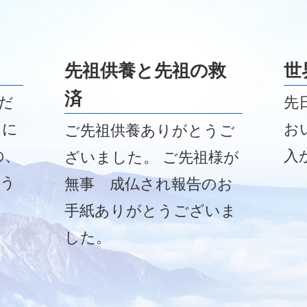
ぜ今
開くのが私の毎日の日課
の
です。
先祖供養と先祖の救
世
済
だ
先
りに
お
ご先祖供養ありがとうご
の、
入
ざいました。 ご先祖様が
よう
無事 成仏され報告のお
手紙ありがとうございま
した。