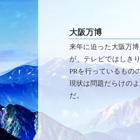
もの費用をかけてな
解散をするのか、批判
声の方が圧倒的に大き
大阪万博
い。
来年に迫った大阪万博
が、テレビではしき
PRを行っているもの
現状は問題だらけの
だ。