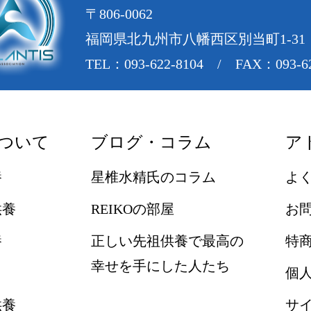
〒806-0062
福岡県北九州市八幡西区別当町1-31
TEL：093-622-8104 / FAX：093-62
ついて
ブログ・コラム
ア
養
星椎水精氏のコラム
よ
供養
REIKOの部屋
お
養
正しい先祖供養で最高の
特
幸せを手にした人たち
個
供養
サ