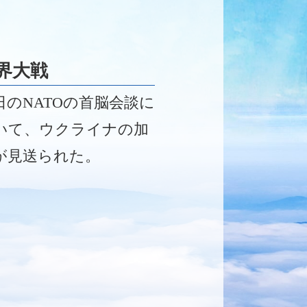
界大戦
日のNATOの首脳会談に
いて、ウクライナの加
が見送られた。