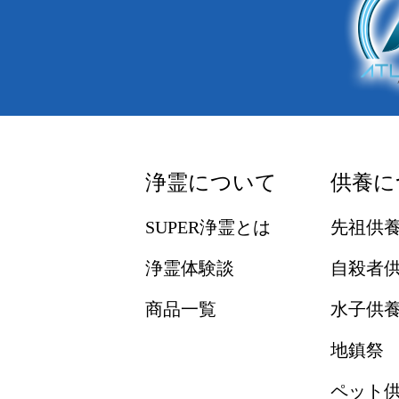
浄霊について
供養に
SUPER浄霊とは
先祖供
浄霊体験談
自殺者
商品一覧
水子供
地鎮祭
ペット