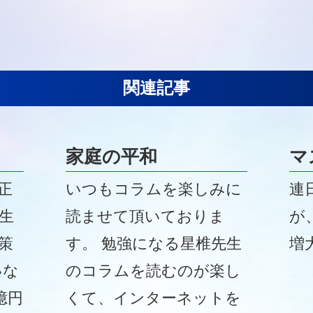
関連記事
家庭の平和
マ
正
いつもコラムを楽しみに
連
生
読ませて頂いておりま
が
策
す。 勉強になる星椎先生
増
いな
のコラムを読むのが楽し
億円
くて、インターネットを