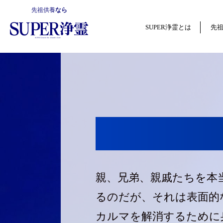
先祖供養
なら
SUPER浄霊とは
先
親、兄弟、親戚たちを本
るのだが、それは表面的
カルマを解消するために