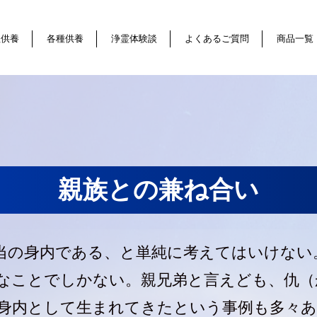
祖供養
各種供養
浄霊体験談
よくあるご質問
商品一覧
親族との兼ね合い
当の身内である、と単純に考えてはいけない
なことでしかない。親兄弟と言えども、仇（
身内として生まれてきたという事例も多々あ