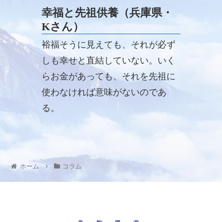
締まるような気持ちでした。 予定
幸福と先祖供養（兵庫県・
の会議があって瞑想 ...
Kさん）
裕福そうに見えても、それが必ず
しも幸せと直結していない。いく
らお金があっても、それを先祖に
使わなければ意味がないのであ
る。
ホーム
コラム