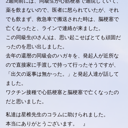
2週間前には、同級生が心筋梗塞で通院していて、
薬を飲まないので、医者に怒られていたが、それ
でも飲まず、救急車で搬送された時は、脳梗塞で
亡くなったと、ラインで連絡が来ました。
この同級生(Oさん)は、思い起こせばとても頑固だ
ったのを思い出しました。
去年の還暦の同級会のハガキを、発起人が近所な
ので直接家に手渡しで持って行ったそうですが、
「出欠の返事は無かった。」と発起人達が話して
ました。
ワクチン接種で心筋梗塞と脳梗塞で亡くなったの
だと思いました。
私達は星椎先生のコラムに助けられました。
本当にありがとうございます。 』