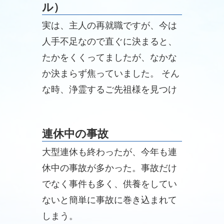
ル）
実は、主人の再就職ですが、今は
人手不足なので直ぐに決まると、
たかをくくってましたが、なかな
か決まらず焦っていました。 そん
な時、浄霊するご先祖様を見つけ
る事が出来、星椎先生に浄霊を申
し込んだ日に、派遣会社から面接
連休中の事故
のオーケーを頂き、浄霊の日には
大型連休も終わったが、今年も連
派遣先の会社の課長さんから内定
休中の事故が多かった。事故だけ
を頂きました。
でなく事件も多く、供養をしてい
ないと簡単に事故に巻き込まれて
しまう。