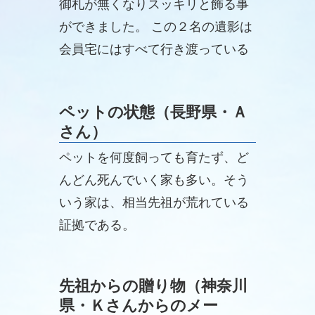
御札が無くなりスッキリと飾る事
ができました。 この２名の遺影は
会員宅にはすべて行き渡っている
ようですが、ご先祖様からしたら
〝誰、この人？”と、思っていた事
ペットの状態（長野県・Ａ
でしょう。
さん）
ペットを何度飼っても育たず、ど
んどん死んでいく家も多い。そう
いう家は、相当先祖が荒れている
証拠である。
先祖からの贈り物（神奈川
県・Ｋさんからのメー