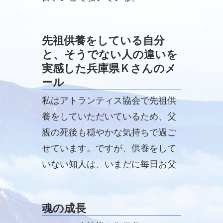
先祖供養をしている自分
と、そうでない人の違いを
実感した兵庫県Ｋさんのメ
ール
私はアトランティス協会で先祖供
養をしていただいているため、父
親の死後も穏やかな気持ちで過ご
せています。ですが、供養をして
いない知人は、いまだに毎日お父
さんの事を思って悲しんでいて涙
が出てきて、お母さんも認知症に
魂の成長
なられていて大変なようです。