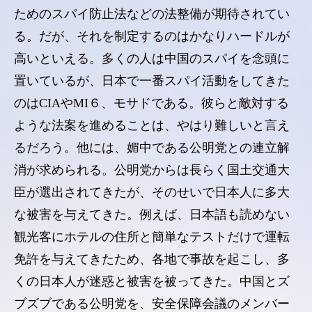
ためのスパイ防止法などの法整備が期待されてい
る。だが、それを制定するのはかなりハードルが
高いといえる。多くの人は中国のスパイを念頭に
置いているが、日本で一番スパイ活動をしてきた
のはCIAやMI６、モサドである。彼らと敵対する
ような法案を進めることは、やはり難しいと言え
るだろう。他には、媚中である公明党との連立解
消が求められる。公明党からは長らく国土交通大
臣が選出されてきたが、そのせいで日本人に多大
な被害を与えてきた。例えば、日本語も読めない
観光客にホテルの住所と簡単なテストだけで運転
免許を与えてきたため、各地で事故を起こし、多
くの日本人が迷惑と被害を被ってきた。中国とズ
ブズブである公明党を、安全保障会議のメンバー