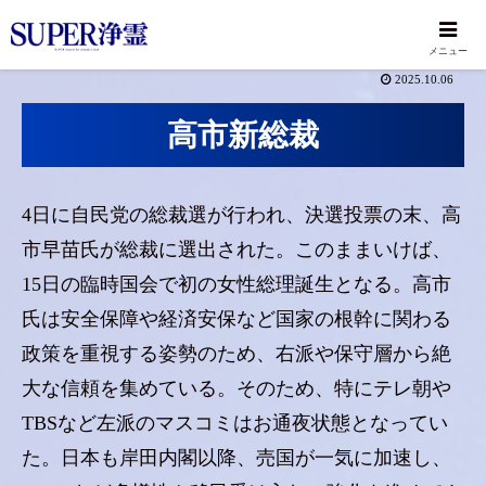
メニュー
2025.10.06
高市新総裁
4日に自民党の総裁選が行われ、決選投票の末、高
市早苗氏が総裁に選出された。このままいけば、
15日の臨時国会で初の女性総理誕生となる。高市
氏は安全保障や経済安保など国家の根幹に関わる
政策を重視する姿勢のため、右派や保守層から絶
大な信頼を集めている。そのため、特にテレ朝や
TBSなど左派のマスコミはお通夜状態となってい
た。日本も岸田内閣以降、売国が一気に加速し、