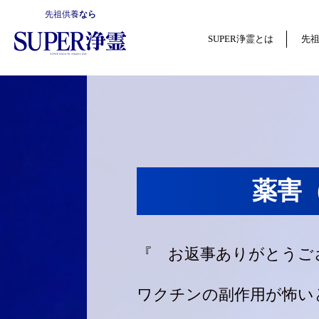
先祖供養
なら
SUPER浄霊とは
先
薬害
『 お返事ありがとうご
ワクチンの副作用が怖い