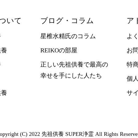
ついて
ブログ・コラム
ア
養
星椎水精氏のコラム
よ
供養
REIKOの部屋
お
養
正しい先祖供養で最高の
特
幸せを手にした人たち
個
供養
サ
opyright (C) 2022
先祖供養
SUPER浄霊 All Rights Reserve