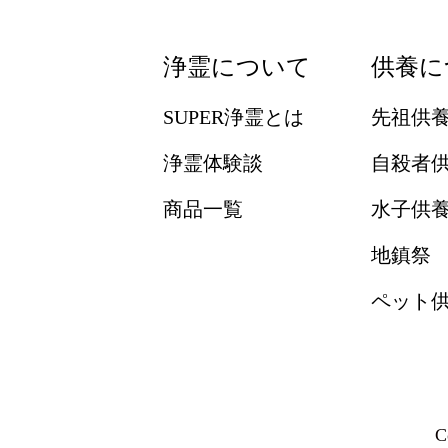
浄霊について
供養に
SUPER浄霊とは
先祖供
浄霊体験談
自殺者
商品一覧
水子供
地鎮祭
ペット
C