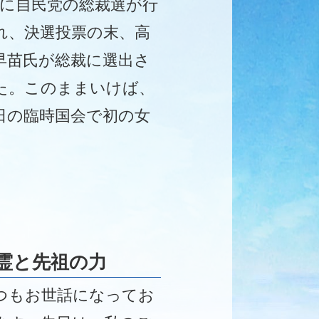
日に自民党の総裁選が行
れ、決選投票の末、高
早苗氏が総裁に選出さ
た。このままいけば、
5日の臨時国会で初の女
総理となる。
霊と先祖の力
つもお世話になってお