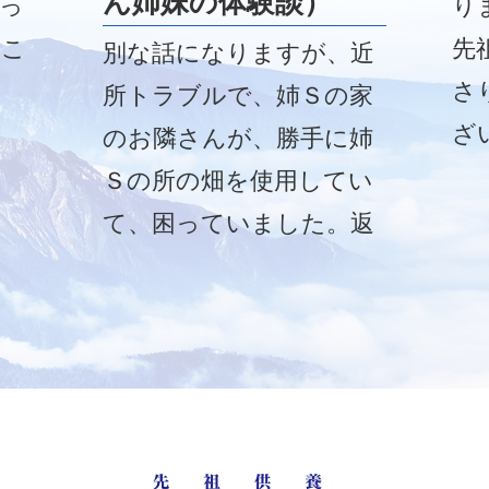
ん姉妹の体験談）
っ
り
、こ
先
別な話になりますが、近
さ
所トラブルで、姉Ｓの家
ざ
のお隣さんが、勝手に姉
ん
Ｓの所の畑を使用してい
い
て、困っていました。返
り
す気が全くなく、このま
れ
までは盗られてしまうの
し
ではと大変困っていまし
り
たが、浄霊日である本
日、奇跡が起きました。