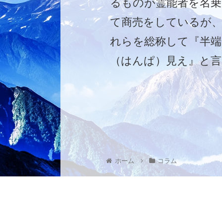
るものが霊能者を名乗
て商売をしているが
れらを総称して『半端
（はんぱ）見え』と言
う。
ホーム
コラム