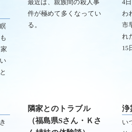
最近は、親族間の殺人事
4
件が極めて多くなってい
わ
る。
市
瞑
れ
れも
1
、家
性
い
と
たと
がと
隣家とのトラブル
浄
（福島県Sさん・Ｋさ
き
い