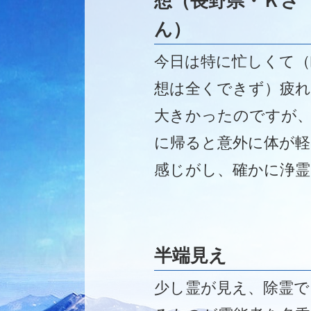
想（長野県・Ｋさ
ん）
今日は特に忙しくて（
想は全くできず）疲
大きかったのですが
に帰ると意外に体が軽
感じがし、確かに浄霊
パワー入れが完了し
実感しました。あり
うございました。
半端見え
少し霊が見え、除霊で