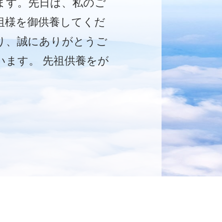
ます。先日は、私のご
祖様を御供養してくだ
り、誠にありがとうご
います。 先祖供養をが
ばっていると、知らな
ところで成果がでた
、それをわからせてく
るという、先祖供養を
ていく上で励みにもな
ました。