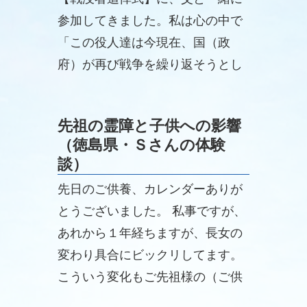
参加してきました。私は心の中で
「この役人達は今現在、国（政
府）が再び戦争を繰り返そうとし
ている事を知っていて言っている
のだろうか‥」と、冷めた感情で
先祖の霊障と子供への影響
聞いていました。
（徳島県・Ｓさんの体験
談）
先日のご供養、カレンダーありが
とうございました。 私事ですが、
あれから１年経ちますが、長女の
変わり具合にビックリしてます。
こういう変化もご先祖様の（ご供
養の）お陰なのかなって思ったり