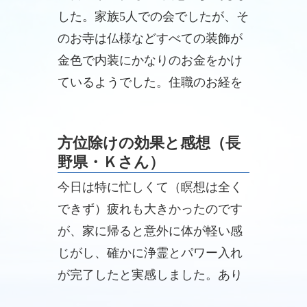
した。家族5人での会でしたが、そ
のお寺は仏様などすべての装飾が
金色で内装にかなりのお金をかけ
ているようでした。住職のお経を
唱える時間もとても短くて、より
形式的な式だと感じ、一般のお寺
方位除けの効果と感想（長
には何の意味もないことを実感し
野県・Ｋさん）
ました。
今日は特に忙しくて（瞑想は全く
できず）疲れも大きかったのです
が、家に帰ると意外に体が軽い感
じがし、確かに浄霊とパワー入れ
が完了したと実感しました。あり
がとうございました。