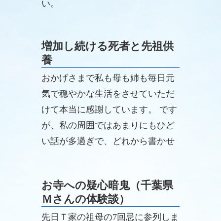
い。
増加し続ける死者と先祖供
養
おかげさまで私も母も姉も毎日元
気で穏やかな生活をさせていただ
けて本当に感謝しています。 です
が、私の周囲ではあまりにもひど
い話が多過ぎで、どれから書かせ
ていただいたらよいのかと思うぐ
らいです。
お寺への疑心暗鬼（千葉県
Ｍさんの体験談）
先日Ｔ家の祖母の7回忌に参列しま