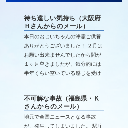
待ち遠しい気持ち（大阪府
Ｈさんからのメール）
本日のおじいちゃんの浄霊ご供養
ありがとうございました！ ２月は
お願い出来ませんでしたから間が
１ヶ月空きましたが、気分的には
半年くらい空いている感じを受け
ました。 それくらい待ち遠しかっ
たのだとご先祖様のお気持ちを感
不可解な事故（福島県・Ｋ
じています。
さんからのメール）
地元で全国ニュースとなる事故
が、発生してしまいました。 駅庁