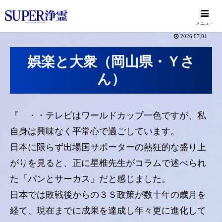
メニュー
2026.07.01
娯楽と大衆（岡山県・Ｙさ
ん）
『 ・・テレビはワールドカップ一色ですが、私
自身は興味なく平常心で過ごしています。
日本に限らず出場国サポーターの熱狂的な盛り上
がりを見ると、正に星椎先生がコラムで述べられ
た「パンとサーカス」だと感じました。
日本では敗戦後からの３Ｓ政策が数十年の歳月を
経て、現在までに成果を達成し年々更に進化して